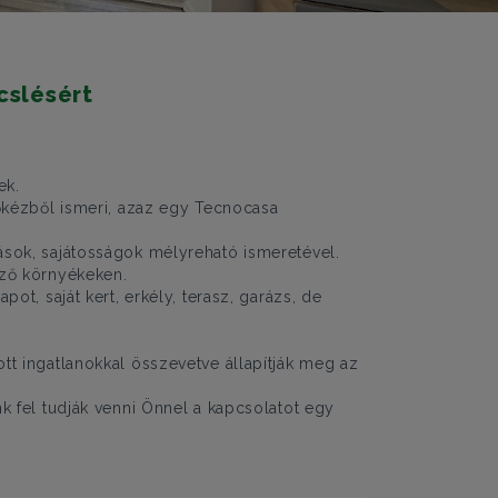
cslésért
ek.
sőkézből ismeri, azaz egy Tecnocasa
ások, sajátosságok mélyreható ismeretével.
öző környékeken.
ot, saját kert, erkély, terasz, garázs, de
tt ingatlanokkal összevetve állapítják meg az
k fel tudják venni Önnel a kapcsolatot egy