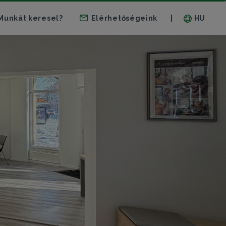
Munkát keresel?
Elérhetőségeink
HU
|