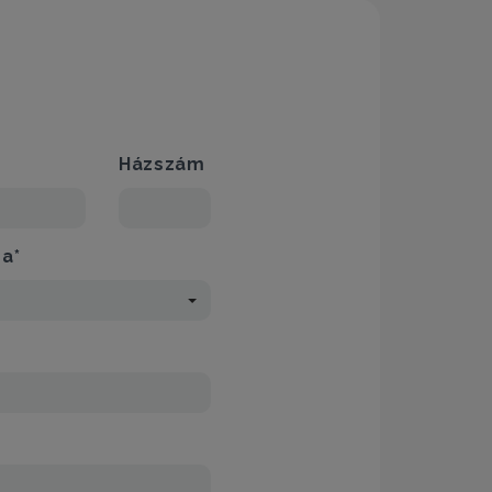
Házszám
sa*
*