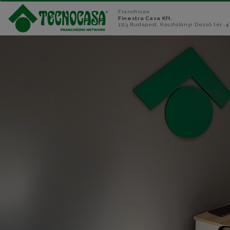
Franchisee
Finestra Casa Kft.
1113 Budapest, Kosztolányi Dezső tér, 4.