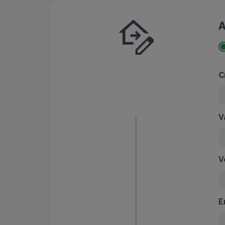
A
C
V
V
E