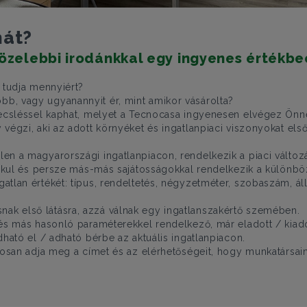
nát?
közelebbi irodánkkal egy ingyenes értékbe
 tudja mennyiért?
b, vagy ugyanannyit ér, mint amikor vásárolta?
kbecsléssel kaphat, melyet a Tecnocasa ingyenesen elvégez Önn
 végzi, aki az adott környéket és ingatlanpiaci viszonyokat el
en a magyarországi ingatlanpiacon, rendelkezik a piaci változ
alakul és persze más-más sajátosságokkal rendelkezik a különb
lan értékét: típus, rendeltetés, négyzetméter, szobaszám, állap
ak első látásra, azzá válnak egy ingatlanszakértő szemében.
 és más hasonló paraméterekkel rendelkező, már eladott / kiado
dható el / adható bérbe az aktuális ingatlanpiacon.
ntosan adja meg a címet és az elérhetőségeit, hogy munkatársain