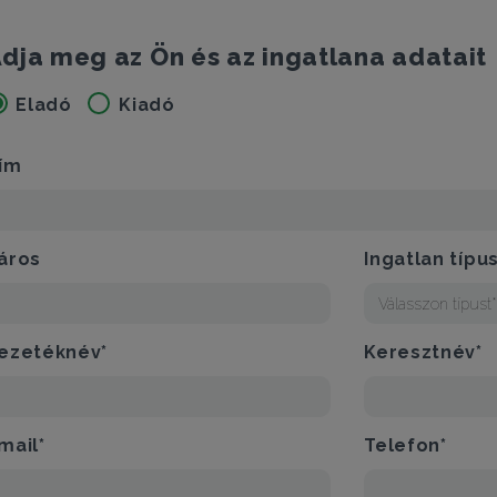
dja meg az Ön és az ingatlana adatait
Eladó
Kiadó
ím
áros
Ingatlan típu
Válasszon típust
ezetéknév*
Keresztnév*
mail*
Telefon*