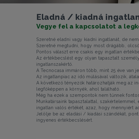
Eladná / kiadná ingatla
Vegye fel a kapcsolatot a leg
Szeretné eladni vagy kiadni ingatlanát, de nem
Szeretné megtudni, hogy most drágább, olcsób
Pontos választ erre csakis egy ingatlan érté
Az értékbecslést egy olyan tapasztalt személy
ingatlanszakértő.
A Tecnocasa immáron több, mint 25 éve van jel
Az ingatlanpiac az idő múlásával változik, át
A következő tényezők határozhatják meg az ingat
legfőképpen a környék, ahol található.
Még ha ezek a szempontok nem tűnnek fontosn
Munkatársaink tapasztalattal, szakértelemmel,
ingatlan valós értékét, azaz, hogy mennyiért a
Jelölje be az eladási / kiadási szándékát, po
ingyenes értékbecslésért.